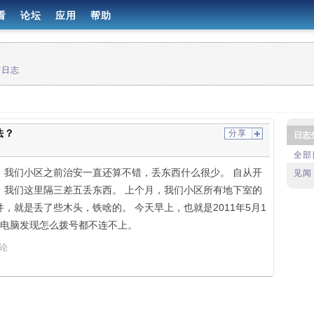
看
论坛
应用
帮助
有日志
法？
分享
日志
全部
，我们小区之前治安一直还算不错，丢东西什么很少。 自从开
见闻
，我们这里隔三差五丢东西。 上个月，我们小区所有地下室的
，就是丢了些木头，铁啥的。 今天早上，也就是2011年5月1
开电脑发现怎么拨号都不连不上。
评论