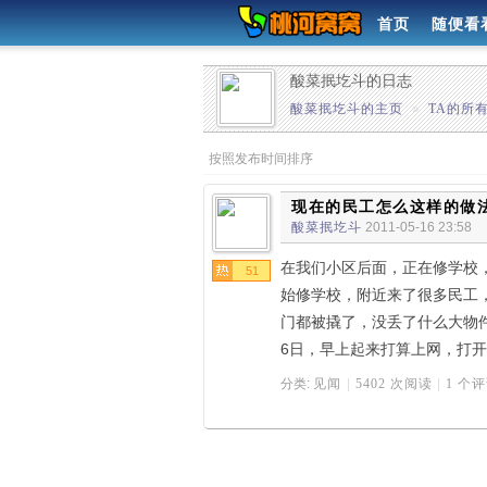
首页
随便看
酸菜抿圪斗的日志
酸菜抿圪斗的主页
»
TA的所
按照发布时间排序
现在的民工怎么这样的做
酸菜抿圪斗
2011-05-16 23:58
在我们小区后面，正在修学校
51
始修学校，附近来了很多民工
门都被撬了，没丢了什么大物件
6日，早上起来打算上网，打
分类:
见闻
|
5402 次阅读
|
1 个