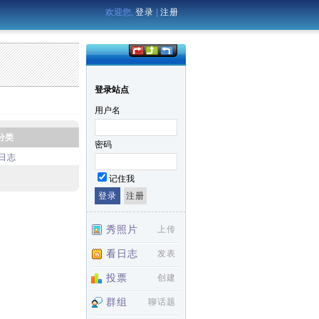
欢迎您,
登录
|
注册
登录站点
用户名
分类
密码
日志
记住我
秀照片
上传
看日志
发表
投票
创建
群组
聊话题