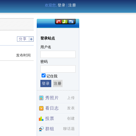
欢迎您,
登录
|
注册
登录站点
分享
用户名
发布时间
密码
记住我
秀照片
上传
看日志
发表
投票
创建
群组
聊话题