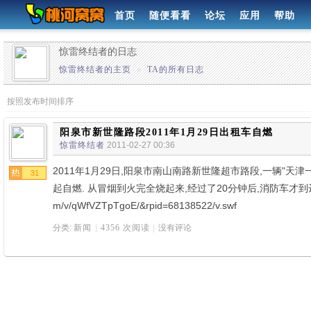
首页
随便看看
论坛
应用
帮助
惊雷终结者的日志
惊雷终结者的主页
»
TA的所有日志
按照发布时间排序
阳泉市新世隆路段2011年1月29日出租车自燃
惊雷终结者
2011-02-27 00:36
2011年1月29日,阳泉市南山南路新世隆超市路段,一辆"天
31
起自燃. 从冒烟到火完全烧起来,经过了20分钟后,消防车才到达起火现场.
m/v/qWfVZTpTgoE/&rpid=68138522/v.swf
分类:
新闻
|
4356 次阅读
|
没有评论