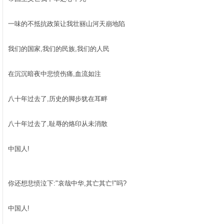
一味的不抵抗政策让我壮丽山河天崩地陷
我们的国家,我们的民族,我们的人民
在沉沉暗夜中悲愤伤痛,血流如注
八十年过去了,历史的脚步犹在耳畔
八十年过去了,耻辱的烙印从未消散
中国人!
你还想悲愤泣下:"哀哉中华,其亡其亡!"吗?
中国人!