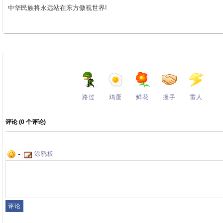
中华民族将永远站在东方傲视世界!
路过
鸡蛋
鲜花
握手
雷人
评论 (
0
个评论)
涂鸦板