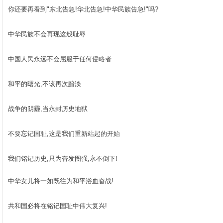
你还要再看到"东北告急!华北告急!中华民族告急!"吗?
中华民族不会再现这般耻辱
中国人民永远不会屈服于任何侵略者
和平的曙光,不该再次黯淡
战争的阴霾,当永封历史地狱
不要忘记国耻,这是我们重新站起的开始
我们铭记历史,只为奋发图强,永不倒下!
中华女儿将一如既往为和平浴血奋战!
共和国必将在铭记国耻中伟大复兴!