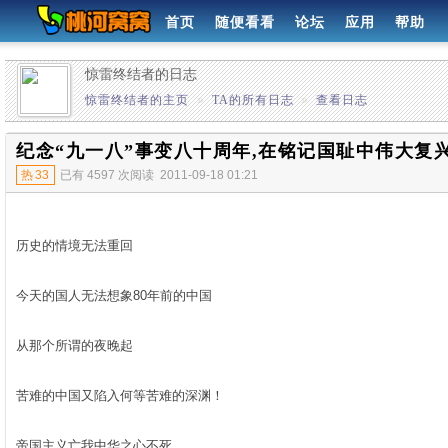
首页
随便看看
论坛
应用
帮助
惊雷终结者的日志
惊雷终结者的主页
»
TA的所有日志
»
查看日志
纪念“九一八”事变八十周年,在铭记国耻中伟大复兴
热
33
已有 4597 次阅读
2011-09-18 01:21
历史的情境无法重回
今天的国人无法想象80年前的中国
从那个所谓的夜晚起
苦难的中国又陷入何等苦难的深渊！
帝国主义亡我中华之心不死