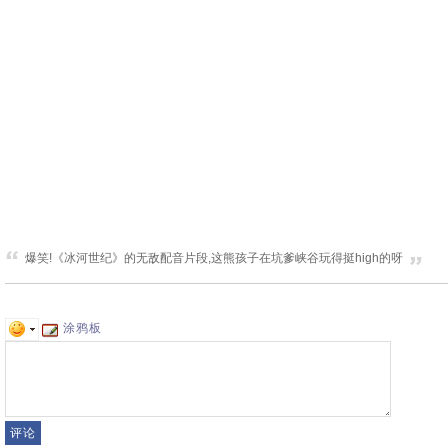
爆笑!《冰河世纪》的无敌配音片段,这熊孩子在坑爹峡谷玩得挺high的呀
涂鸦板