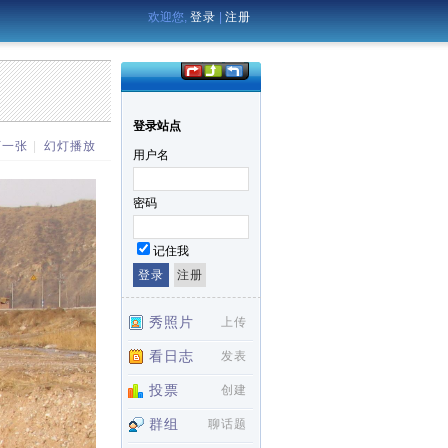
欢迎您,
登录
|
注册
登录站点
下一张
|
幻灯播放
用户名
密码
记住我
秀照片
上传
看日志
发表
投票
创建
群组
聊话题