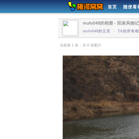
首页
随便看
mufo048的相册 - 阳泉风物记
mufo048的主页
»
TA的所有
当前第 1 张
|
共 6 张图片