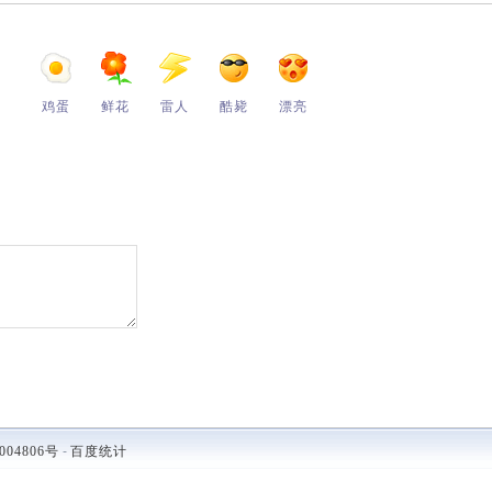
鸡蛋
鲜花
雷人
酷毙
漂亮
004806号
-
百度统计
.