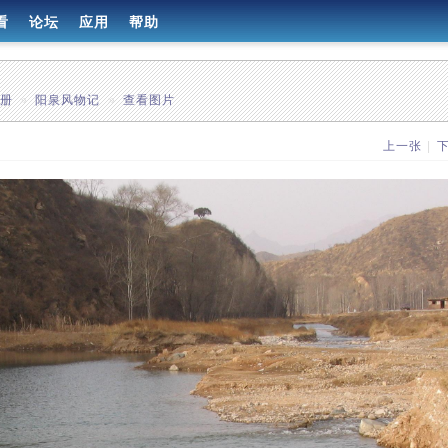
看
论坛
应用
帮助
相册
»
阳泉风物记
»
查看图片
上一张
|