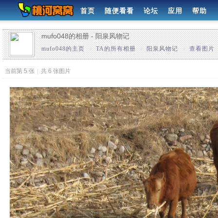
首页
随便看看
论坛
应用
帮助
mufo048的相册 - 阳泉风物记
mufo048的主页
»
TA的所有相册
»
阳泉风物记
»
查看图片
当前第 5 张
|
共 6 张图片