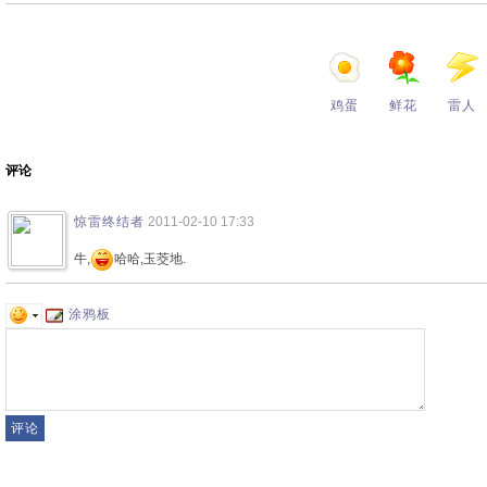
鸡蛋
鲜花
雷人
评论
惊雷终结者
2011-02-10 17:33
牛,
哈哈,玉茭地.
涂鸦板