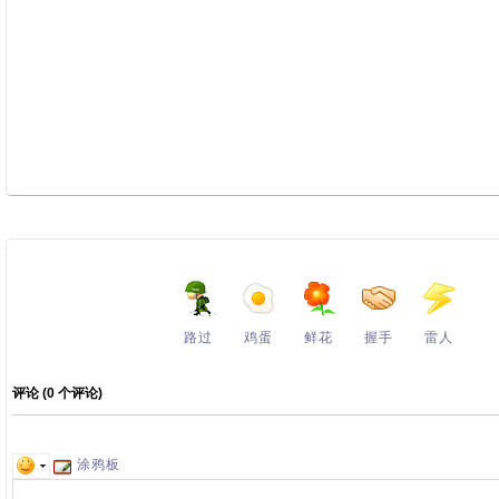
路过
鸡蛋
鲜花
握手
雷人
评论 (
0
个评论)
涂鸦板