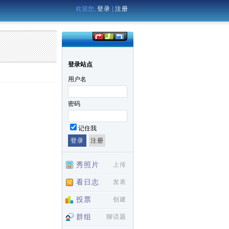
欢迎您,
登录
|
注册
登录站点
用户名
密码
记住我
秀照片
上传
看日志
发表
投票
创建
群组
聊话题