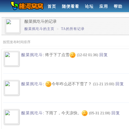
首页
随便看看
论坛
应用
帮助
酸菜抿圪斗的记录
酸菜抿圪斗的主页
»
TA的所有记录
按照发布时间排序
:
终于下了点雪
酸菜抿圪斗
回复
(12-02 01:36)
:
今年咋么还不下雪了？
酸菜抿圪斗
回复
(11-21 15:00)
:
下雨了，今天凉快。
酸菜抿圪斗
回复
(05-31 21:08)