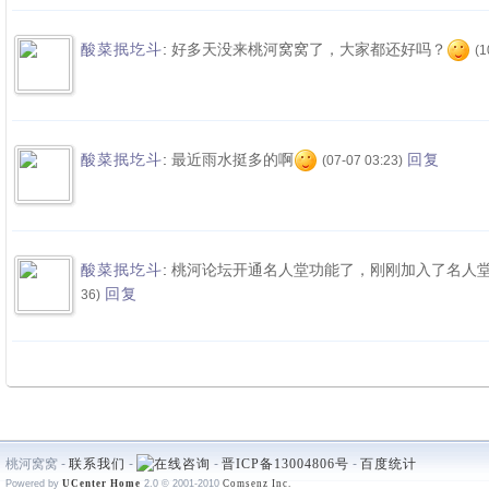
:
好多天没来桃河窝窝了，大家都还好吗？
酸菜抿圪斗
(1
:
最近雨水挺多的啊
酸菜抿圪斗
回复
(07-07 03:23)
:
桃河论坛开通名人堂功能了，刚刚加入了名人
酸菜抿圪斗
回复
36)
桃河窝窝 -
联系我们
-
-
晋ICP备13004806号
-
百度统计
Powered by
UCenter Home
2.0
© 2001-2010
Comsenz Inc.