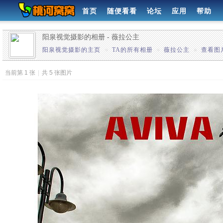
首页
随便看看
论坛
应用
帮助
阳泉视觉摄影的相册 - 薇拉公主
阳泉视觉摄影的主页
»
TA的所有相册
»
薇拉公主
»
查看图
当前第 1 张
|
共 5 张图片