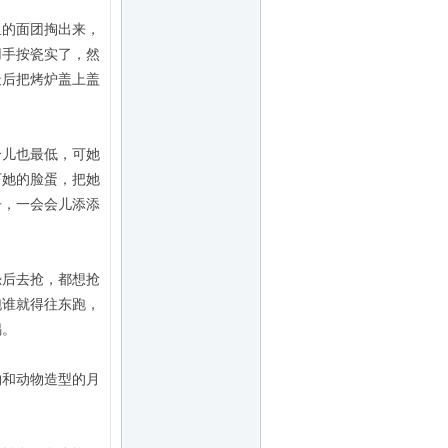
里的面团掏出来，
用手按瓷实了，然
最后把烤炉盖上盖
个儿也最低，可她
下她的脸蛋，把她
子，一会会儿添添
恐后去抢，都想抢
跑谁就得往东跑，
锅。
物和动物造型的月