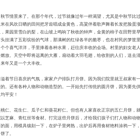
中秋节情景来了。在那个年代，过节就像过年一样渴望，尤其是中秋节比
玉米在风吹日晒的田间把牙齿唱成金黄色，高粱伴着歌声舞着长发把脸蛋
且，果园里雪白的梨，在山坡上鸣响了秋收的钟声，金黄的柿子在田野里
村头挂满了五彩缤纷的气球，那满树的红绿各半的脆枣，也在村民的箩筐
，个个喜气洋洋，手里捧着各种水果，赶往庆丰收的会场。村里的妇女老
备燃放。天空中即将远离的大雁，扇动着大羽毛翅，给收割的人们，送去
！来年又是一个大丰收。
洋溢着节日喜庆的气氛，家家户户排队打月饼。因为我们院里就王叔家有
型的。还有各种人物和动物造型的。一开始先打传统的圆月饼，因为要先
人均平安！
核桃仁、花生仁、瓜子仁和葵花籽仁。但也有人家喜欢正宗的五仁月饼，
配以芝麻、青红丝等食材。打完这些月饼后，才给我们孩子们打人物和动
下的面，用模具镶刻一下，在炉子里烤熟，出炉后再用食材艳料涂鸦一下
月饼了。