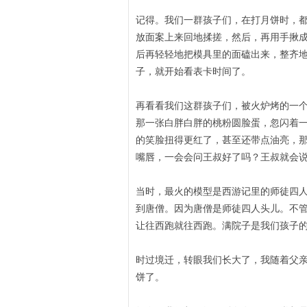
记得。我们一群孩子们，在打月饼时，
放面案上来回地揉搓，然后，再用手揪
后再轻轻地把模具里的面磕出来，整齐
子，就开始看表卡时间了。
再看看我们这群孩子们，被火炉烤的一
那一张白胖白胖的桃粉圆脸蛋，忽闪着
的笑脸扭得更红了，甚至还带点油亮，
嘴唇，一会会问王叔好了吗？王叔就会说
当时，最火的模型是西游记里的师徒四
到唐僧。因为唐僧是师徒四人头儿。不
让往西跑就往西跑。满院子是我们孩子
时过境迁，转眼我们长大了，我随着父
饼了。