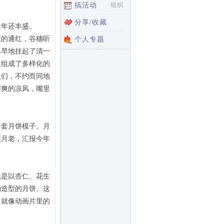
搞活动
组织
分享/收藏
过年还丰盛。
涨的通红，谷穗听
个人专题
早早地挂起了清一
里组成了多样化的
人们，不约而同地
清爽的凉风，嘴里
一套月饼模子。月
供月老，汇报今年
就是以杏仁、花生
物造型的月饼。这
，就像动画片里的