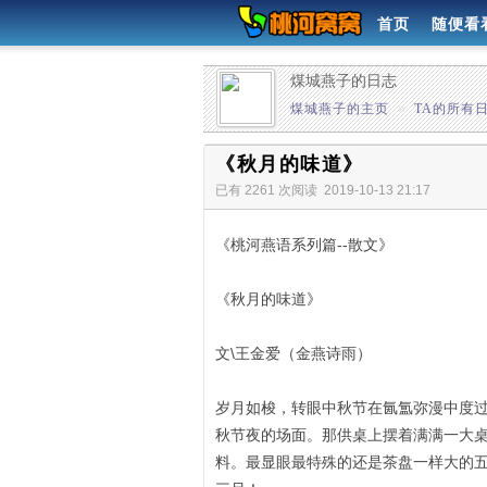
首页
随便看
煤城燕子的日志
煤城燕子的主页
»
TA的所有
《秋月的味道》
已有 2261 次阅读
2019-10-13 21:17
《桃河燕语系列篇--散文》
《秋月的味道》
文\王金爱（金燕诗雨）
岁月如梭，转眼中秋节在氤氲弥漫中度
秋节夜的场面。那供桌上摆着满满一大
料。最显眼最特殊的还是茶盘一样大的