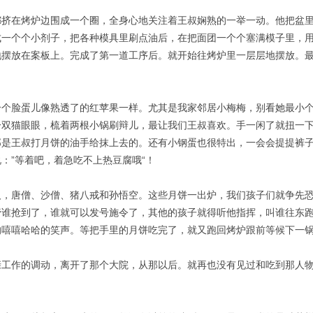
都挤在烤炉边围成一个圈，全身心地关注着王叔娴熟的一举一动。他把盆
成一个个小剂子，把各种模具里刷点油后，在把面团一个个塞满模子里，
地摆放在案板上。完成了第一道工序后。就开始往烤炉里一层层地摆放。
个个脸蛋儿像熟透了的红苹果一样。尤其是我家邻居小梅梅，别看她最小
一双猫眼眼，梳着两根小锅刷辩儿，最让我们王叔喜欢。手一闲了就扭一
那是王叔打月饼的油手给抹上去的。还有小钢蛋也很特出，一会会提提裤
：”等着吧，着急吃不上热豆腐哦“！
人，唐僧、沙僧、猪八戒和孙悟空。这些月饼一出炉，我们孩子们就争先
管谁抢到了，谁就可以发号施令了，其他的孩子就得听他指挥，叫谁往东
的嘻嘻哈哈的笑声。等把手里的月饼吃完了，就又跑回烤炉跟前等候下一
亲工作的调动，离开了那个大院，从那以后。就再也没有见过和吃到那人