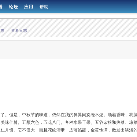
看
论坛
应用
帮助
日志
»
查看日志
过了。但是，中秋节的味道，依然在我的鼻翼间旋绕不熄。顺着香味，我
桌美味佳肴。五颜六色，五花八门。各种水果干果、五谷杂粮和热菜、凉
五仁月饼。它不仅大，而且花纹清晰，皮薄馅靓，金黄饱满，散发出淡淡