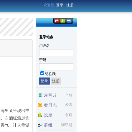
欢迎您,
登录
|
注册
登录站点
用户名
密码
记住我
秀照片
上传
看日志
发表
脑海里又呈现出中
投票
创建
菜、白酒红酒加饮
的香气，让人垂涎
群组
聊话题