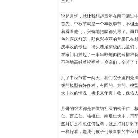
三尺！
说起月饼，就让我想起童年在南同蒲过
首先，中秋节就是一个丰收季节，不但
着看着他们，兴奋地把腰都笑弯了。而
色的喜庆灯笼，那色彩艳丽的苹果已在
庆丰收的专栏，街头巷尾穿梭的儿童们
在家门口挂起了一串串鞭炮似的辣椒准
不停地高喊着祝福着：乡亲们，辛苦了
到了中秋节前一两天，我们院子里四处
饼的模型有好多种，有圆的、方的、桃
大丰收的情况，祈求来年再丰收，保佑
月饼的馅大都是在供销社买的松子仁、
仁、西瓜仁、核桃仁、南瓜仁为主，再
些月饼是不包任何佐料，就是打月饼剩
一样好看，是我们孩子们最喜欢的中秋