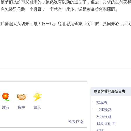
是孩子们从超市买回来的，虽然没有以前的造型了，但是，月饼的品种花
一盒包装里只装一个月饼，一个就有一斤多。说是象征着合家团圆。
月饼按照人头切开，每人吃一块。这意思是全家共同甜蜜，共同开心，共
作者的其他最新日志
秋蕊香
鲜花
握手
雷人
七律接龙
对联收藏
发表评论
我爱你祖国
秋叶