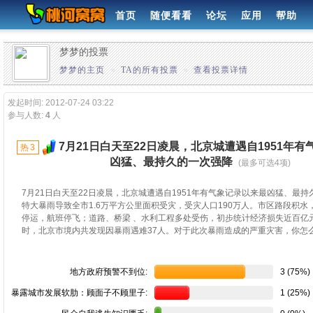
首页
随便看看
论坛
应用
帮助
梦梦的投票
梦梦的主页
»
TA的所有投票
»
查看投票详情
发起时间: 2012-07-24 03:22
参与人数:
4
人
7月21日白天至22日凌晨，北京城遭遇自1951年
热
3
凶猛、最持久的一次强降
(最多可选4项)
7月21日白天至22日凌晨，北京城遭遇自1951年有气象记录以来最凶猛、最
特大暴雨导致全市1.6万平方公里面积受灾，受灾人口190万人。市区路段积水
停运，航班停飞；道路、桥梁 、水利工程多处受伤，初步统计经济损失近百亿元
时，北京市境内共发现因暴雨遇难37人。对于此次暴雨造成的严重灾害，你怎
地方政府预警不到位:
3 (75%)
暴露城市发展软肋：顾面子不顾里子:
1 (25%)