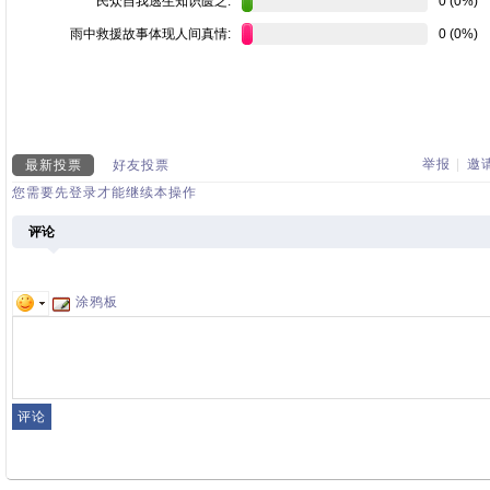
民众自我逃生知识匮乏:
0 (0%)
雨中救援故事体现人间真情:
0 (0%)
举报
|
邀
最新投票
好友投票
您需要先登录才能继续本操作
评论
涂鸦板