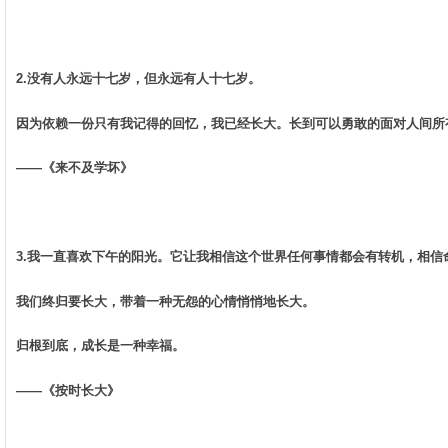
2.没有人永远十七岁，但永远有人十七岁。 ­
因为依赖一份只有我记得的回忆，我已经长大。长到可以勇敢的面对人间所有
——《来不及学坏》 ­
3.我一直喜欢下午的阳光。它让我相信这个世界任何事情都会有转机，相信命
我们终归要长大，带着一种无怨的心情悄悄地长大。 ­
归根到底，成长是一种幸福。 ­
——《按时长大》 ­