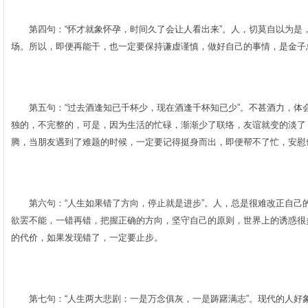
第四句：“怀才就象怀孕，时间久了会让人看出来”。人，切莫自以为是
场。所以，即便再能干，也一定要保持谦虚谨慎，做好自己的事情，是金子总
­
第五句：“过去酒逢知已千杯少，现在酒逢千杯知已少”。不甚酒力，体
独的，不完整的，可是，因为生活的忙碌，渐渐少了联络，友谊就变的淡了
腾，当朋友遇到了难题的时候，一定要记得挺身而出，即便帮不了忙，安慰也
­
第六句：“人生如果错了方向，停止就是进步”。人，总是很难改正自己
欲罢不能，一错再错，把握正确的方向，坚守自己的原则，世界上的诱惑很
的代价，如果发现错了，一定要止步。­
­
第七句：“人生两大悲剧：一是万念俱灰，一是踌躇满志”。现代的人好