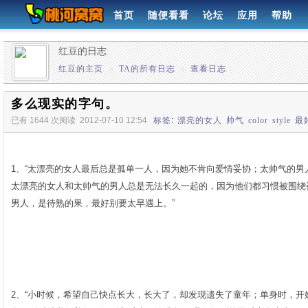
首页
随便看看
论坛
应用
帮助
红豆的日志
红豆的主页
»
TA的所有日志
»
查看日志
多么现实的字句。
已有 1644 次阅读
2012-07-10 12:54
标签
:
漂亮的女人
帅气
color
style
最
1、“太漂亮的女人最后总是孤单一人，因为她不肯向爱情妥协；太帅气的
太漂亮的女人和太帅气的男人总是无法长久一起的，因为他们都习惯被围绕
男人，是待熟的果，最好别要太早遇上。”­
2、“小时候，希望自己快点长大，长大了，却发现遗失了童年；单身时，