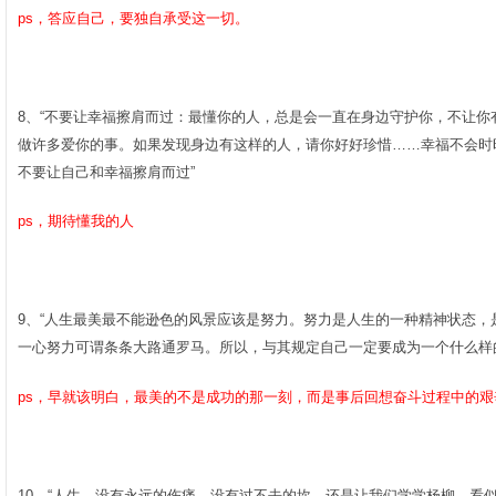
ps，答应自己，要独自承受这一切。
8、“不要让幸福擦肩而过：最懂你的人，总是会一直在身边守护你，不让
做许多爱你的事。如果发现身边有这样的人，请你好好珍惜……幸福不会时
不要让自己和幸福擦肩而过”­
ps，期待懂我的人
9、“人生最美最不能逊色的风景应该是努力。努力是人生的一种精神状态
一心努力可谓条条大路通罗马。所以，与其规定自己一定要成为一个什么样的
ps，早就该明白，最美的不是成功的那一刻，而是事后回想奋斗过程中的艰
10、“人生，没有永远的伤痛，没有过不去的坎。还是让我们学学杨柳，看