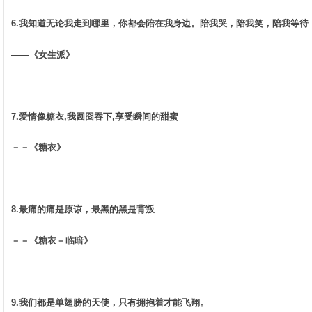
6.我知道无论我走到哪里，你都会陪在我身边。陪我哭，陪我笑，陪我等待，
——《女生派》 ­
7.爱情像糖衣,我囫囵吞下,享受瞬间的甜蜜 ­
－－《糖衣》 ­
8.最痛的痛是原谅，最黑的黑是背叛 ­
－－《糖衣－临暗》 ­
9.我们都是单翅膀的天使，只有拥抱着才能飞翔。 ­