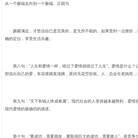
从一个极端走向别一个极端。正因为­
­
踌躇满志，才坚信自已是完美的，是无所不能的，如果受到一点挫折，就
确的定位，享受生活乐趣。­
­
第八句：“人生和爱情一样，错过了爱情就错过了人生”。爱情是什么？
胆说出自己的爱，有花堪摘直须摘，莫待无花空折枝。人，总会生老病死，
­
第九句：“天下有钱人终成眷属”。现代社会的人变得越来越势利，爱情也
现代爱情的最确切的描述。­
­
第十句：“要成功，需要朋友，要取得巨大的成功，需要敌人”。有竞争