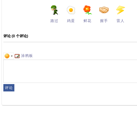
路过
鸡蛋
鲜花
握手
雷人
评论 (
0
个评论)
涂鸦板