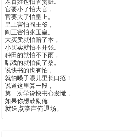
老百姓也怕管贪赃。
官要小了怕大官，
官要大了怕皇上。
皇上害怕阎王爷，
阎王害怕张玉皇。
大买卖就怕赔了本，
小买卖就怕不开张。
种田的就怕不下雨，
唱戏的就怕倒了桑。
说快书的也有怕，
就怕嗓子眼儿里长口疮！
说道这里算一段，
第一次学说快书心发慌，
如果你想鼓励俺
就送点掌声俺退场。