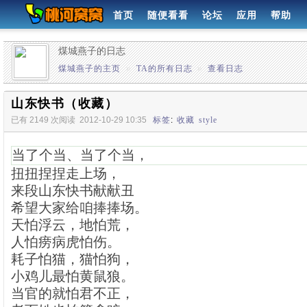
首页
随便看看
论坛
应用
帮助
煤城燕子的日志
煤城燕子的主页
»
TA的所有日志
»
查看日志
山东快书（收藏）
已有 2149 次阅读
2012-10-29 10:35
标签
:
收藏
style
当了个当、当了个当，
扭扭捏捏走上场，
来段山东快书献献丑
希望大家给咱捧捧场。
天怕浮云，地怕荒，
人怕痨病虎怕伤。
耗子怕猫，猫怕狗，
小鸡儿最怕黄鼠狼。
当官的就怕君不正，