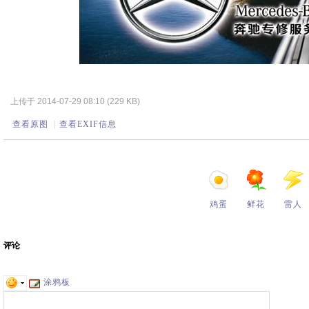
上传于 2014-07-29 08:10 (229 KB)
查看原图
|
查看EXIF信息
鸡蛋
鲜花
雷人
评论
涂鸦板