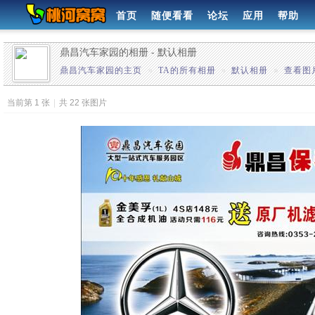
首页
随便看看
论坛
应用
帮助
鼎昌汽车家园的相册 - 默认相册
鼎昌汽车家园的主页
»
TA的所有相册
»
默认相册
»
查看图
当前第 1 张
|
共 22 张图片