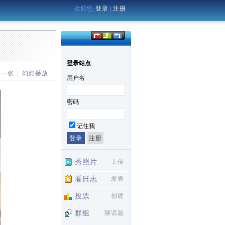
欢迎您,
登录
|
注册
登录站点
下一张
|
幻灯播放
用户名
密码
记住我
秀照片
上传
看日志
发表
投票
创建
群组
聊话题