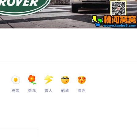
鸡蛋
鲜花
雷人
酷毙
漂亮