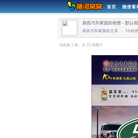
首页
随便看
鼎昌汽车家园的相册 - 默认
鼎昌汽车家园的主页
»
TA的
当前第 1 张
|
共 22 张图片