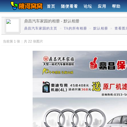
首页
随便看看
论坛
应用
帮助
鼎昌汽车家园的相册 - 默认相册
鼎昌汽车家园的主页
»
TA的所有相册
»
默认相册
»
查看图
当前第 1 张
|
共 22 张图片