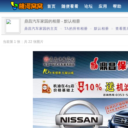
首页
随便看看
论坛
应用
帮助
鼎昌汽车家园的相册 - 默认相册
鼎昌汽车家园的主页
»
TA的所有相册
»
默认相册
»
查看图
当前第 1 张
|
共 22 张图片