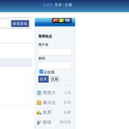
欢迎您,
登录
|
注册
登录站点
用户名
密码
记住我
秀照片
上传
看日志
发表
投票
创建
群组
聊话题