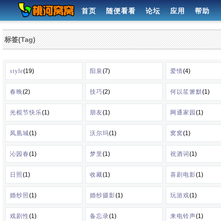
首页
随便看看
论坛
应用
帮助
标签(Tag)
style
(19)
阳泉
(7)
爱情
(4)
春晚
(2)
技巧
(2)
何以笙箫默
(1)
光棍节快乐
(1)
朋友
(1)
网通家园
(1)
凤凰城
(1)
沃尔玛
(1)
窝窝
(1)
沁园春
(1)
梦里
(1)
祝酒词
(1)
日照
(1)
收藏
(1)
喜剧电影
(1)
婚纱照
(1)
婚纱摄影
(1)
玩游戏
(1)
戏剧性
(1)
备忘录
(1)
来电铃声
(1)